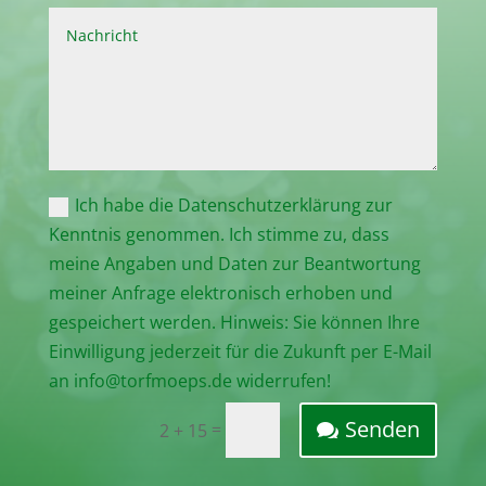
Ich habe die Datenschutzerklärung zur
Kenntnis genommen. Ich stimme zu, dass
meine Angaben und Daten zur Beantwortung
meiner Anfrage elektronisch erhoben und
gespeichert werden. Hinweis: Sie können Ihre
Einwilligung jederzeit für die Zukunft per E-Mail
an info@torfmoeps.de widerrufen!
Senden
=
2 + 15