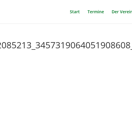
Start
Termine
Der Verei
2085213_3457319064051908608